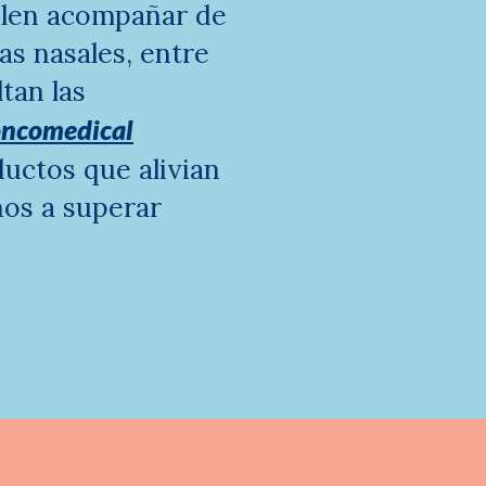
uelen acompañar de
as nasales, entre
tan las
oncomedical
uctos que alivian
os a superar