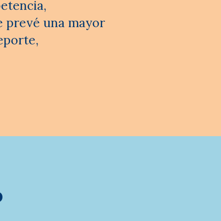
etencia,
se prevé una mayor
eporte,
o