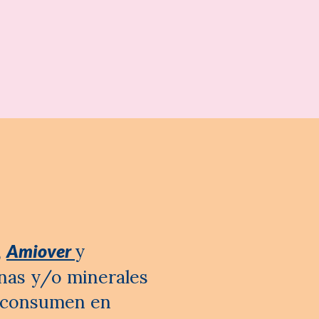
,
Amiover
y
inas y/o minerales
e consumen en